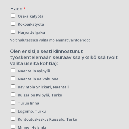
Haen
*
Osa-aikatyötä
Kokoaikatyötä
Harjoittelijaksi
Voit halutessasi valita molemmat vaihtoehdot
Olen ensisijaisesti kiinnostunut
työskentelemään seuraavissa yksiköissä (voit
valita useita kohtia):
Naantalin Kylpylä
Naantalin Kaivohuone
Ravintola Snickari, Naantali
Ruissalon Kylpylä, Turku
Turun linna
Logomo, Turku
Kuntoutuskeskus Ruissalo, Turku
Minne, Helsinki