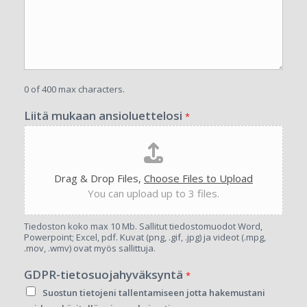
0 of 400 max characters.
Liitä mukaan ansioluettelosi
*
Drag & Drop Files,
Choose Files to Upload
You can upload up to 3 files.
Tiedoston koko max 10 Mb. Sallitut tiedostomuodot Word,
Powerpoint; Excel, pdf. Kuvat (png, .gif, .jpg) ja videot (.mpg,
.mov, .wmv) ovat myös sallittuja.
GDPR-tietosuojahyväksyntä
*
Suostun tietojeni tallentamiseen jotta hakemustani