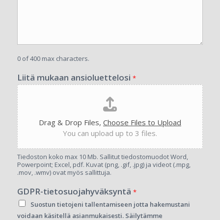
0 of 400 max characters.
Liitä mukaan ansioluettelosi
*
Drag & Drop Files,
Choose Files to Upload
You can upload up to 3 files.
Tiedoston koko max 10 Mb. Sallitut tiedostomuodot Word,
Powerpoint; Excel, pdf. Kuvat (png, .gif, .jpg) ja videot (.mpg,
.mov, .wmv) ovat myös sallittuja.
GDPR-tietosuojahyväksyntä
*
Suostun tietojeni tallentamiseen jotta hakemustani
voidaan käsitellä asianmukaisesti. Säilytämme