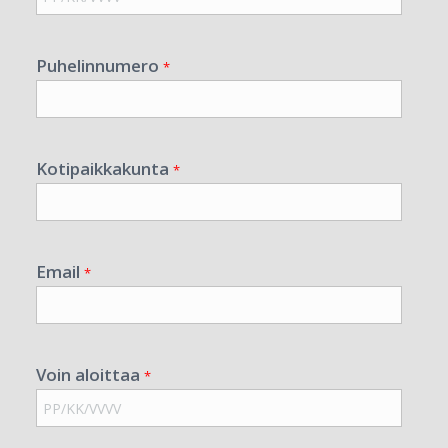
Puhelinnumero
*
Kotipaikkakunta
*
Email
*
Voin aloittaa
*